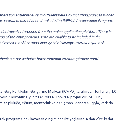
ation entrepreneurs in different fields by including projects funded
ave access to this chance thanks to the IMEHub Acceleration Program.
oduct-level enterprises from the online application platform. There is
eds of the entrepreneurs who are eligible to be included in the
interviews and the most appropriate trainings, mentorships and
check out our website:
https://imehub.ytustartuphouse.com/
sı Göç Politikaları Geliştirme Merkezi (ICMPD) tarafından fonlanan, T.C
ı koordinasyonuyla yürütülen bir ENHANCER projesidir. IMEHub,
el topluluğa, eğitim, mentorluk ve danışmanlıklar aracılığıyla, katkıda
k programa hak kazanan girişimlerin ihtiyaçlarına A’dan Z’ye kadar