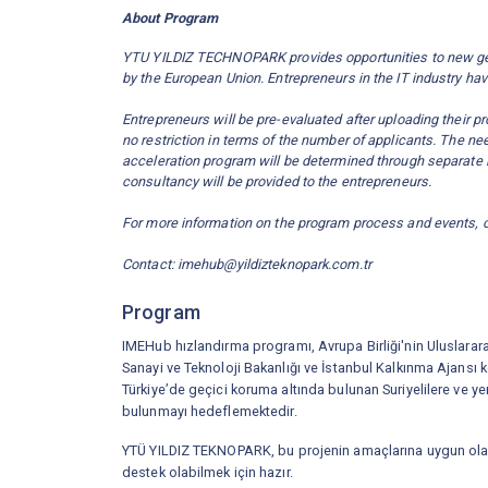
About Program
YTU YILDIZ TECHNOPARK provides opportunities to new gener
by the European Union. Entrepreneurs in the IT industry h
Entrepreneurs will be pre-evaluated after uploading their pr
no restriction in terms of the number of applicants. The ne
acceleration program will be determined through separate 
consultancy will be provided to the entrepreneurs.
For more information on the program process and events, 
Contact: imehub@yildizteknopark.com.tr
Program
IMEHub hızlandırma programı, Avrupa Birliği'nin Uluslarara
Sanayi ve Teknoloji Bakanlığı ve İstanbul Kalkınma Ajans
Türkiye’de geçici koruma altında bulunan Suriyelilere ve yer
bulunmayı hedeflemektedir.
YTÜ YILDIZ TEKNOPARK, bu projenin amaçlarına uygun olara
destek olabilmek için hazır.