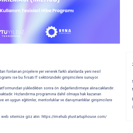
 fonlanan projelere yer vererek farklı alanlarda yeni nesil
ogramı ise bu fırsatı IT sektöründeki girişimcilere sunuyor.
 platformundan yükledikten sonra ön değerlendirmeye alınacaklarıdır.
maktadır. Hızlandırma programına dahil olmaya hak kazanan
k ve en uygun eğitimler, mentorluklar ve danışmanlıklar girişimcilere
in web sitemize göz atın:
https://imehub.ytustartuphouse.com/