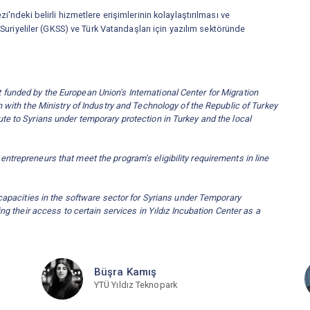
'ndeki belirli hizmetlere erişimlerinin kolaylaştırılması ve
 Suriyeliler (GKSS) ve Türk Vatandaşları için yazılım sektöründe
unded by the European Union's International Center for Migration
 with the Ministry of Industry and Technology of the Republic of Turkey
e to Syrians under temporary protection in Turkey and the local
.
trepreneurs that meet the program's eligibility requirements in line
capacities in the software sector for Syrians under Temporary
ng their access to certain services in Yıldız Incubation Center as a
Büşra Kamış
YTÜ Yıldız Teknopark