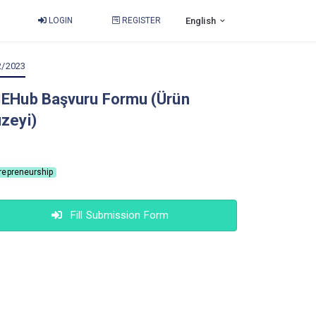
LOGIN
REGISTER
English
2/2023
EHub Başvuru Formu (Ürün
zeyi)
repreneurship
Fill Submission Form