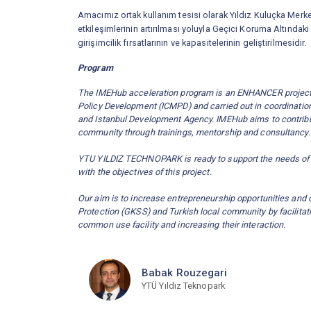
Amacımız ortak kullanım tesisi olarak Yıldız Kuluçka Merkezi
etkileşimlerinin artırılması yoluyla Geçici Koruma Altındaki
girişimcilik fırsatlarının ve kapasitelerinin geliştirilmesidir.
Program
The IMEHub acceleration program is an ENHANCER project f
Policy Development (ICMPD) and carried out in coordination
and Istanbul Development Agency. IMEHub aims to contribut
community through trainings, mentorship and consultancy
YTU YILDIZ TECHNOPARK is ready to support the needs of en
with the objectives of this project.
Our aim is to increase entrepreneurship opportunities and 
Protection (GKSS) and Turkish local community by facilitati
common use facility and increasing their interaction.
Babak Rouzegari
YTÜ Yıldız Teknopark